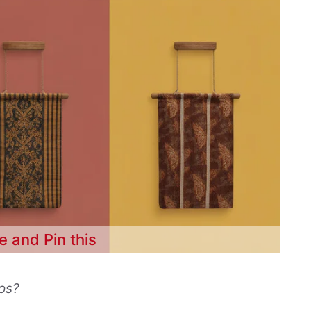
e and Pin this
os?