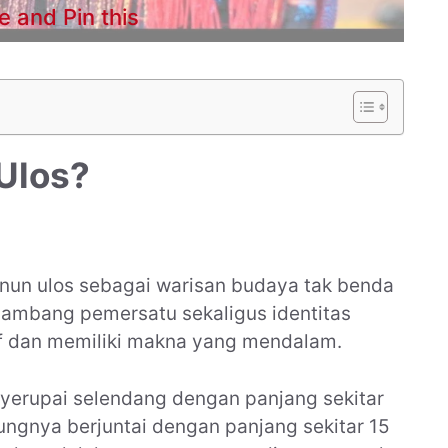
e and Pin this
 Ulos?
enun ulos sebagai warisan budaya tak benda
lambang pemersatu sekaligus identitas
tif dan memiliki makna yang mendalam.
enyerupai selendang dengan panjang sekitar
jungnya berjuntai dengan panjang sekitar 15